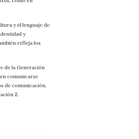
xtos, como en
ltura y el lenguaje de
identidad y
mbién refleja los
aje de la Generación
eden comunicarse
os de comunicación,
ración Z.