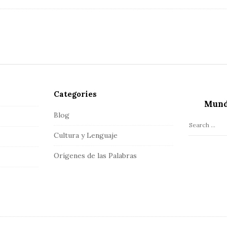
Categories
Mund
Blog
S
Cultura y Lenguaje
e
a
Orígenes de las Palabras
r
c
h
f
o
r