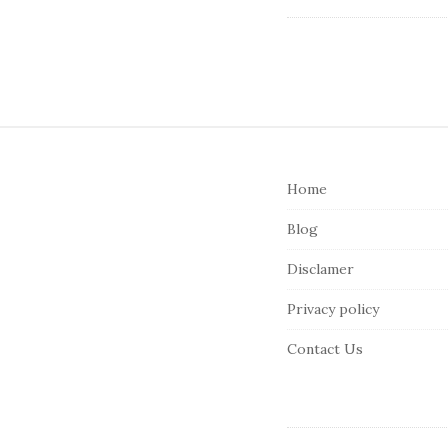
S
i
Home
t
e
Blog
F
Disclamer
o
o
Privacy policy
t
Contact Us
e
r