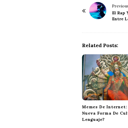
P
Previous
o
El Rap 
Entre L
s
t
N
a
Related Posts:
v
i
g
a
t
i
o
n
Memes De Internet:
Nueva Forma De Cul
Lenguaje?