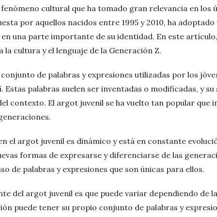
un fenómeno cultural que ha tomado gran relevancia en los 
sta por aquellos nacidos entre 1995 y 2010, ha adoptado 
 en una parte importante de su identidad. En este artícu
ja la cultura y el lenguaje de la Generación Z.
n conjunto de palabras y expresiones utilizadas por los jóv
. Estas palabras suelen ser inventadas o modificadas, y su
l contexto. El argot juvenil se ha vuelto tan popular que i
generaciones.
 en el argot juvenil es dinámico y está en constante evoluc
vas formas de expresarse y diferenciarse de las generaci
 uso de palabras y expresiones que son únicas para ellos.
te del argot juvenil es que puede variar dependiendo de la
ión puede tener su propio conjunto de palabras y expresi