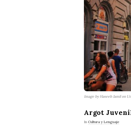
Image by Haseeb Jamil on U
Argot Juveni
In
Cultura y Lenguaje