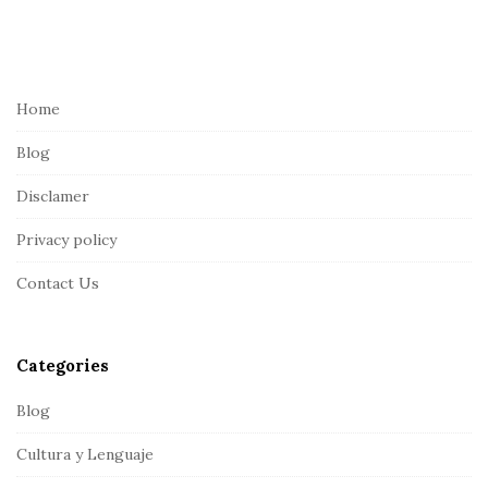
S
i
t
e
Home
F
Blog
o
o
Disclamer
t
Privacy policy
e
r
Contact Us
Categories
Blog
Cultura y Lenguaje