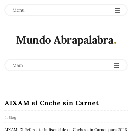
Menu
Mundo Abrapalabra
.
-
-
-
Main
AIXAM el Coche sin Carnet
B
l
In
Blog
o
g
AIXAM: El Referente Indiscutible en Coches sin Carnet para 2026