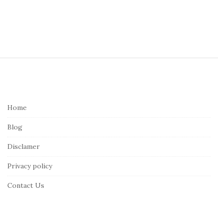
S
i
t
e
Home
F
Blog
o
o
Disclamer
t
Privacy policy
e
r
Contact Us