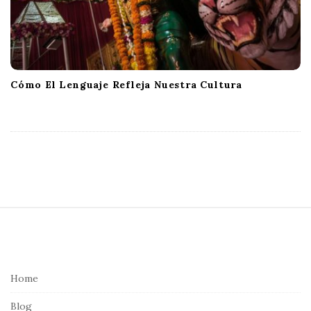
Cómo El Lenguaje Refleja Nuestra Cultura
S
i
t
e
Home
F
Blog
o