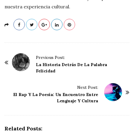
nuestra experiencia cultural.
P
Previous Post:
o
La Historia Detrás De La Palabra
Felicidad
s
t
Next Post:
N
El Rap Y La Poesía: Un Encuentro Entre
a
Lenguaje Y Cultura
v
i
g
Related Posts:
a