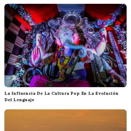
t
i
o
n
La Influencia De La Cultura Pop En La Evolución
Del Lenguaje